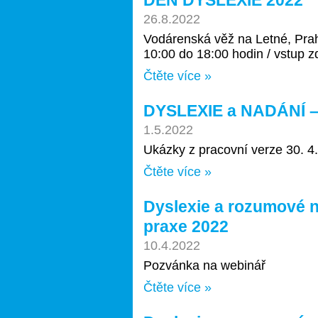
DEN DYSLEXIE 2022
26.8.2022
Vodárenská věž na Letné, Prah
10:00 do 18:00 hodin / vstup 
Čtěte více »
DYSLEXIE a NADÁNÍ – 
1.5.2022
Ukázky z pracovní verze 30. 4
Čtěte více »
Dyslexie a rozumové n
praxe 2022
10.4.2022
Pozvánka na webinář
Čtěte více »