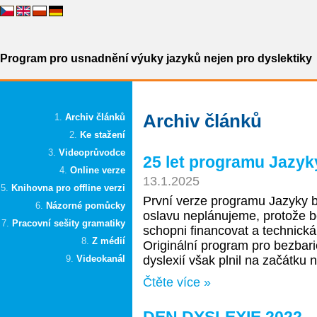
Program pro usnadnění výuky jazyků nejen pro dyslektiky
Archiv článků
Archiv článků
Ke stažení
Videoprůvodce
25 let programu Jazyk
Online verze
13.1.2025
Knihovna pro offline verzi
První verze programu Jazyky be
Názorné pomůcky
oslavu neplánujeme, protože b
Pracovní sešity gramatiky
schopni financovat a technická 
Z médií
Originální program pro bezbari
Videokanál
dyslexií však plnil na začátku n
Čtěte více »