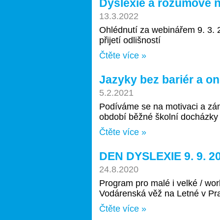
Dyslexie a rozumové n
13.3.2022
Ohlédnutí za webinářem 9. 3. 
přijetí odlišností
Čtěte více »
Jazyky bez bariér a o
5.2.2021
Podíváme se na motivaci a zámě
období běžné školní docházky i
Čtěte více »
DEN DYSLEXIE 9. 9. 2
24.8.2020
Program pro malé i velké / wo
Vodárenská věž na Letné v Pra
Čtěte více »