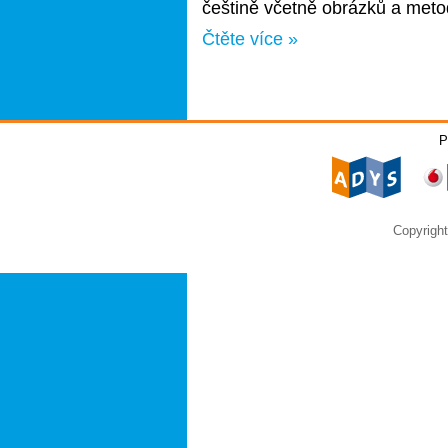
češtině včetně obrázků a metod
Čtěte více »
P
Copyrigh