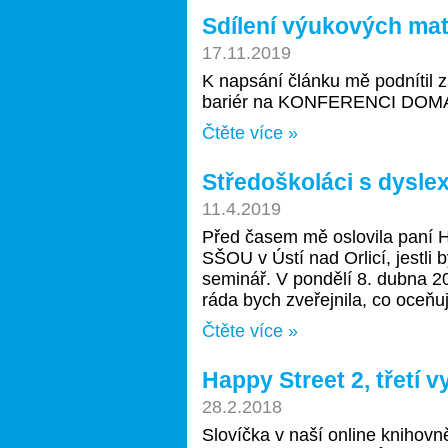
Sdílení výukových ma
17.11.2019
K napsání článku mě podnítil 
bariér na KONFERENCI DOM
Čtěte více »
Středoškoláci s dyslexi
11.4.2019
Před časem mě oslovila paní H
SŠOU v Ústí nad Orlicí, jestli b
seminář. V pondělí 8. dubna 20
ráda bych zveřejnila, co oceňuji
Čtěte více »
Happy Street 2, třetí v
28.2.2018
Slovíčka v naší online knihovn