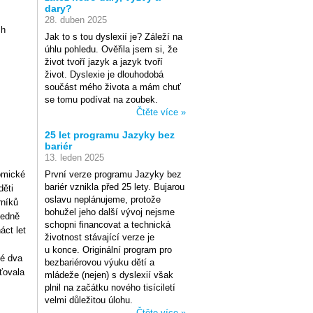
dary?
28. duben 2025
ch
Jak to s tou dyslexií je? Záleží na
úhlu pohledu. Ověřila jsem si, že
život tvoří jazyk a jazyk tvoří
život. Dyslexie je dlouhodobá
součást mého života a mám chuť
se tomu podívat na zoubek.
Čtěte více »
25 let programu Jazyky bez
bariér
13. leden 2025
omické
První verze programu Jazyky bez
bariér vznikla před 25 lety. Bujarou
děti
oslavu neplánujeme, protože
rníků
bohužel jeho další vývoj nejsme
ledně
schopni financovat a technická
áct let
životnost stávající verze je
u konce. Originální program pro
lé dva
bezbariérovou výuku dětí a
šťovala
mládeže (nejen) s dyslexií však
plnil na začátku nového tisíciletí
velmi důležitou úlohu.
Čtěte více »