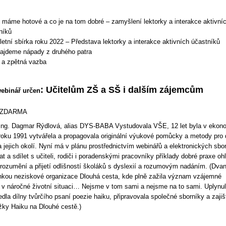
 máme hotové a co je na tom dobré – zamyšlení lektorky a interakce aktivní
níků
etní sbírka roku 2022 – Představa lektorky a interakce aktivních účastníků
ajdeme nápady z druhého patra
 a zpětná vazba
: Učitelům ZŠ a SŠ i dalším zájemcům
ebinář určen
e ZDARMA
ng. Dagmar Rýdlová, alias DYS-BABA Vystudovala VŠE, 12 let byla v ekon
 roku 1991 vytvářela a propagovala originální výukové pomůcky a metody pro 
a jejich okolí. Nyní má v plánu prostřednictvím webinářů a elektronických sbo
 a sdílet s učiteli, rodiči i poradenskými pracovníky příklady dobré praxe oh
rozumění a přijetí odlišností školáků s dyslexií a rozumovým nadáním. (Dvan
enkou neziskové organizace Dlouhá cesta, kde plně zažila význam vzájemné
v náročné životní situaci… Nejsme v tom sami a nejsme na to sami. Uplynu
edla dílny tvůrčího psaní poezie haiku, připravovala společné sborníky a zaji
žky Haiku na Dlouhé cestě.)