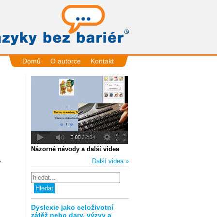
Domů
O autorce
Kontakt
Názorné návody a další videa
Další videa »
y
Dyslexie jako celoživotní
zátěž nebo dary, výzvy a