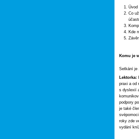
Úvod
Co už
účast
Kompl
Kde n
Závěr
Komu je w
Setkání j
Lektorka:
I
praxi a od
s dyslexií 
komunikovat
podpory po
je také čl
svépomoci 
roky zde v
vydání kní