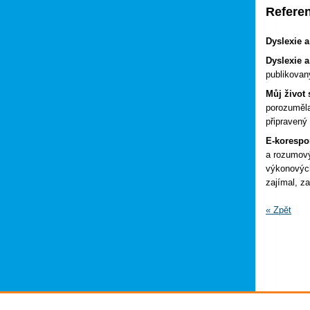
Refere
Dyslexie 
Dyslexie a
publikovan
Můj život
porozuměla
připravený
E-korespo
a rozumový
výkonových
zajímal, z
« Zpět