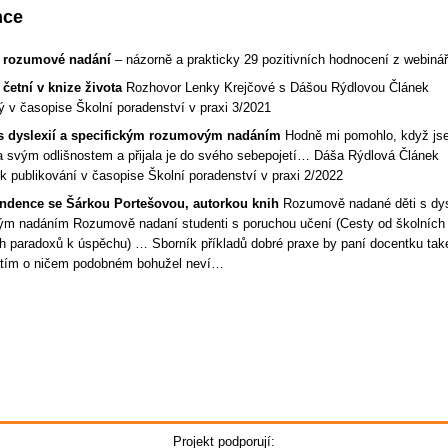
nce
a rozumové nadání
– názorně a prakticky 29 pozitivních hodnocení z webinář
 četní v knize života
Rozhovor Lenky Krejčové s Dášou Rýdlovou Článek
ý v časopise Školní poradenství v praxi 3/2021
 s dyslexií a specifickým rozumovým nadáním
Hodně mi pomohlo, když js
 svým odlišnostem a přijala je do svého sebepojetí… Dáša Rýdlová Článek
 k publikování v časopise Školní poradenství v praxi 2/2022
ndence se Šárkou Portešovou, autorkou knih
Rozumově nadané děti s dys
m nadáním Rozumově nadaní studenti s poruchou učení (Cesty od školních
 paradoxů k úspěchu) … Sborník příkladů dobré praxe by paní docentku tak
atím o ničem podobném bohužel neví…
Projekt podporují: