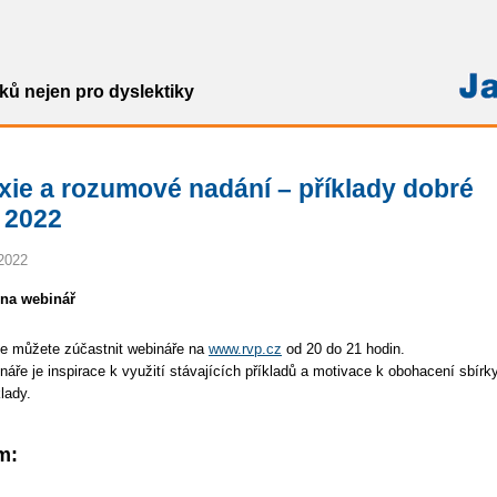
ů nejen pro dyslektiky
xie a rozumové nadání – příklady dobré
 2022
2022
na webinář
se můžete zúčastnit webináře na
www.rvp.cz
od 20 do 21 hodin.
náře je inspirace k využití stávajících příkladů a motivace k obohacení sbírk
klady.
m: