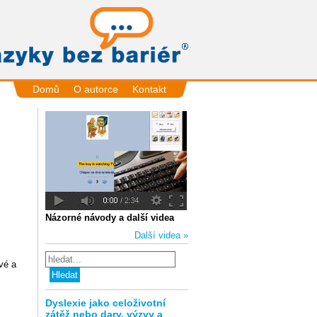
Domů
O autorce
Kontakt
Názorné návody a další videa
Další videa »
vé a
Dyslexie jako celoživotní
zátěž nebo dary, výzvy a