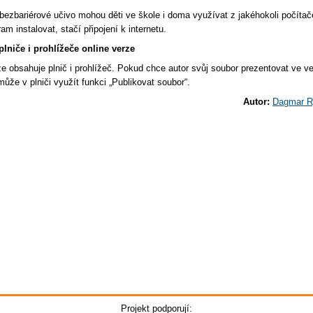
bezbariérové učivo mohou děti ve škole i doma využívat z jakéhokoli počítač
am instalovat, stačí připojení k internetu.
 plniče i prohlížeče online verze
ze obsahuje plnič i prohlížeč. Pokud chce autor svůj soubor prezentovat ve ve
ůže v plniči využít funkci „Publikovat soubor“.
Autor:
Dagmar R
Projekt podporují: