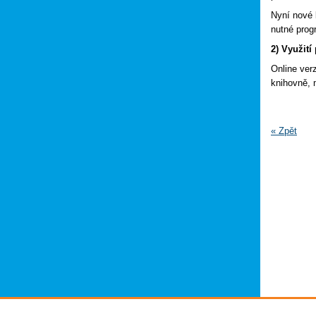
Nyní nové 
nutné progr
2) Využití
Online ver
knihovně, m
« Zpět