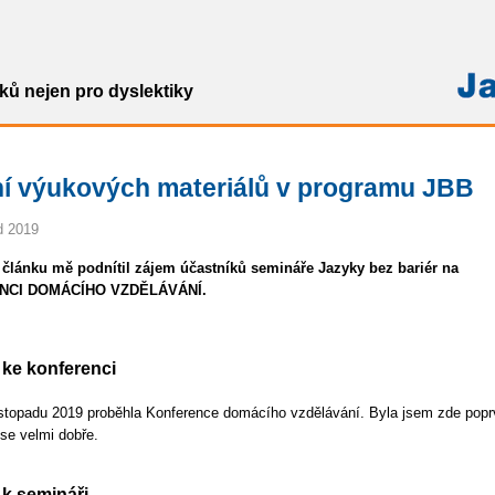
ů nejen pro dyslektiky
ní výukových materiálů v programu JBB
ad 2019
 článku mě podnítil zájem účastníků semináře Jazyky bez bariér na
NCI DOMÁCÍHO VZDĚLÁVÁNÍ.
 ke konferenci
listopadu 2019 proběhla Konference domácího vzdělávání. Byla jsem zde popr
 se velmi dobře.
 k semináři