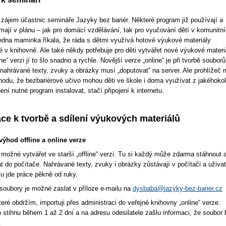
 zájem účastnic semináře Jazyky bez bariér. Některé program již používají a
 mají v plánu – jak pro domácí vzdělávání, tak pro vyučování dětí v komunitn
edna maminka říkala, že ráda s dětmi využívá hotové výukové materiály
é v knihovně. Ale také někdy potřebuje pro děti vytvářet nové výukové materi
line“ verzi jí to šlo snadno a rychle. Novější verze „online“ je při tvorbě souborů
 nahrávané texty, zvuky a obrázky musí „doputovat“ na server. Ale prohlížeč
hodu, že bezbariérové učivo mohou děti ve škole i doma využívat z jakéhokol
ení nutné program instalovat, stačí připojení k internetu.
ce k tvorbě a sdílení výukových materiálů
 výhod offline a online verze
 možné vytvářet ve starší „offline“ verzi. Tu si každý může zdarma stáhnout 
at do počítače. Nahrávané texty, zvuky i obrázky zůstávají v počítači a uživa
mu jde práce pěkně od ruky.
soubory je možné zaslat v příloze e-mailu na
dysbaba@
jazyky-bez-barier.cz
eré obdržím, importuji přes administraci do veřejné knihovny „online“ verze.
o stihnu během 1 až 2 dní a na adresu odesilatele zašlu informaci, že soubor 
.