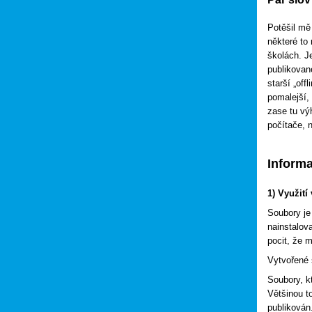
Potěšil mě
některé to
školách. J
publikovan
starší „off
pomalejší,
zase tu vý
počítače, n
Informa
1) Využití
Soubory je
nainstalov
pocit, že 
Vytvořené 
Soubory, kt
Většinou t
publikován