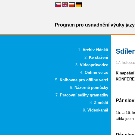
Program pro usnadnění výuky jazyk
Sdíle
Archiv článků
Ke stažení
17. listop
Videoprůvodce
Online verze
K napsání
KONFERE
Knihovna pro offline verzi
Názorné pomůcky
Pracovní sešity gramatiky
Pár slov
Z médií
Videokanál
15. a 16. 
cítila jsem
Pár slov