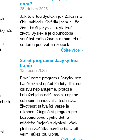
dary?
28. duben 2025
Jak to s tou dyslexií je? Záleží na
ích
úhlu pohledu. Ověřila jsem si, že
život tvoří jazyk a jazyk tvoří
ály. Ve
život. Dyslexie je dlouhodobá
součást mého života a mám chuť
 má
se tomu podívat na zoubek.
i
Čtěte více »
25 let programu Jazyky bez
bariér
13. leden 2025
První verze programu Jazyky bez
bariér vznikla před 25 lety. Bujarou
oslavu neplánujeme, protože
bohužel jeho další vývoj nejsme
a
schopni financovat a technická
tel má
životnost stávající verze je
u konce. Originální program pro
bezbariérovou výuku dětí a
mládeže (nejen) s dyslexií však
plnil na začátku nového tisíciletí
byl
velmi důležitou úlohu.
Čtěte více »