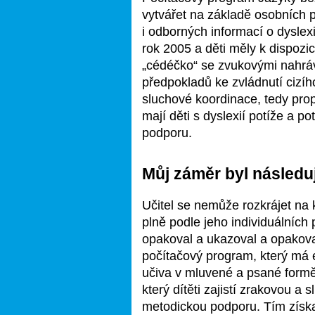
vytvářet na základě osobních po
i odborných informací o dyslexi
rok 2005 a děti měly k dispozic
„cédéčko“ se zvukovými nahráv
předpokladů ke zvládnutí cizíh
sluchové koordinace, tedy pro
mají děti s dyslexií potíže a po
podporu.
Můj záměr byl následuj
Učitel se nemůže rozkrájet na 
plně podle jeho individuálních
opakoval a ukazoval a opakova
počítačový program, který má e
učiva v mluvené a psané formě
který dítěti zajistí zrakovou a 
metodickou podporu. Tím získají 