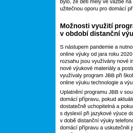
bylo, že děti měly ve vazbě na 
užitečnou oporu pro domácí př
Možnosti využití prog
v období distanční vý
S nástupem pandemie a nutností
online výuky od jara roku 2020
rozsahu jsou využívány nové i
nové výukové materiály a postup
využívaly program JBB při škol
online výuku technologie a vý
Uplatnění programu JBB v sou
domácí přípravu, pokud aktuální
dostatečně uchopitelná a poku
s dyslexií při jazykové výuce 
v době distanční výuky telefon
domácí přípravu a uskutečnili 