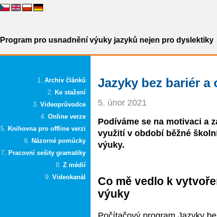
Program pro usnadnění výuky jazyků nejen pro dyslektiky
Jazyky bez bariér a
Archiv článků
Ke stažení
5. únor 2021
Videoprůvodce
Online verze
Podíváme se na motivaci a z
Knihovna pro offline verzi
využití v období běžné školn
Názorné pomůcky
výuky.
Pracovní sešity gramatiky
Z médií
Videokanál
Co mě vedlo k vytvoře
výuky
Počítačový program Jazyky bez