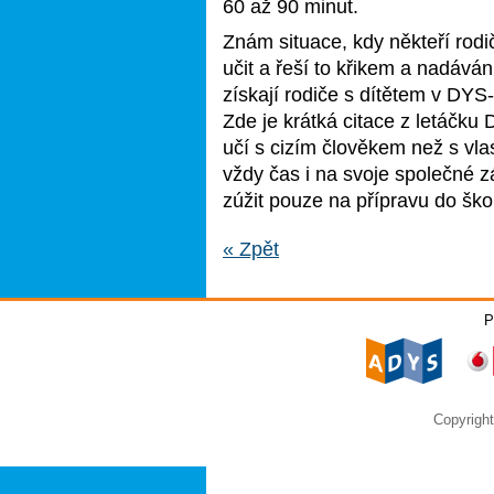
60 až 90 minut.
Znám situace, kdy někteří rodi
učit a řeší to křikem a nadává
získají rodiče s dítětem v DY
Zde je krátká citace z letáčku
učí s cizím člověkem než s vlas
vždy čas i na svoje společné zá
zúžit pouze na přípravu do škol
« Zpět
P
Copyrigh