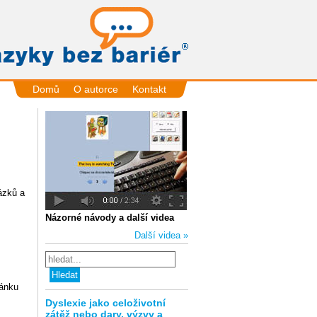
Domů
O autorce
Kontakt
ázků a
Názorné návody a další videa
Další videa »
lánku
Dyslexie jako celoživotní
zátěž nebo dary, výzvy a