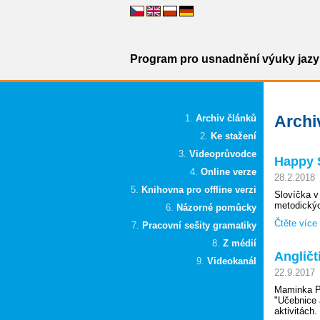
Program pro usnadnění výuky jazyk
Archi
Archiv článků
Ke stažení
Videoprůvodce
Happy S
Online verze
28.2.2018
Knihovna pro offline verzi
Slovíčka v
metodickýc
Názorné pomůcky
Čtěte více
Pracovní sešity gramatiky
Z médií
Angličt
Videokanál
22.9.2017
Maminka Pe
"Učebnice a
aktivitách.