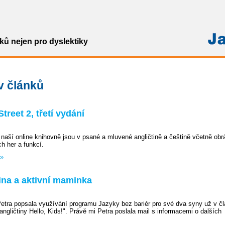
ů nejen pro dyslektiky
v článků
treet 2, třetí vydání
 naší online knihovně jsou v psané a mluvené angličtině a češtině včetně obr
h her a funkcí.
 »
ina a aktivní maminka
tra popsala využívání programu Jazyky bez bariér pro své dva syny už v č
ngličtiny Hello, Kids!". Právě mi Petra poslala mail s informacemi o dalších