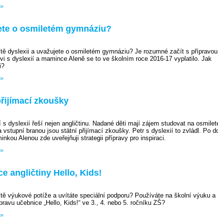
 »
ete o osmiletém gymnáziu?
tě dyslexii a uvažujete o osmiletém gymnáziu? Je rozumné začít s přípravou
ovi s dyslexií a mamince Aleně se to ve školním roce 2016-17 vyplatilo. Jak
i?
 »
přijímací zkoušky
í s dyslexií řeší nejen angličtinu. Nadané děti mají zájem studovat na osmile
 vstupní branou jsou státní přijímací zkoušky. Petr s dyslexií to zvládl. Po 
nkou Alenou zde uveřejňuji strategii přípravy pro inspiraci.
 »
e angličtiny Hello, Kids!
tě výukové potíže a uvítáte speciální podporu? Používáte na školní výuku a
pravu učebnice „Hello, Kids!“ ve 3., 4. nebo 5. ročníku ZŠ?
 »