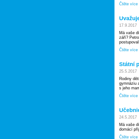
Čtěte více
Uvažuj
17.9.2017
Má vaše dí
září? Petr
postupoval
Čtěte více
Státní 
25.5.2017
Rodiny dět
gymnáziu a
s jeho mami
Čtěte více
Učebnic
24.5.2017
Má vaše dí
domácí pří
Čtěte více