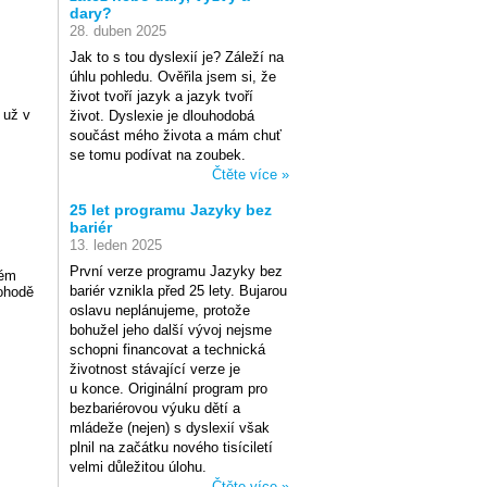
dary?
28. duben 2025
Jak to s tou dyslexií je? Záleží na
úhlu pohledu. Ověřila jsem si, že
život tvoří jazyk a jazyk tvoří
 už v
život. Dyslexie je dlouhodobá
součást mého života a mám chuť
se tomu podívat na zoubek.
Čtěte více »
25 let programu Jazyky bez
bariér
13. leden 2025
První verze programu Jazyky bez
tém
bariér vznikla před 25 lety. Bujarou
dohodě
oslavu neplánujeme, protože
bohužel jeho další vývoj nejsme
schopni financovat a technická
životnost stávající verze je
u konce. Originální program pro
bezbariérovou výuku dětí a
mládeže (nejen) s dyslexií však
plnil na začátku nového tisíciletí
velmi důležitou úlohu.
Čtěte více »