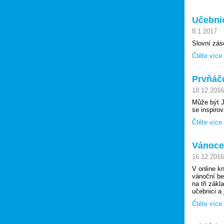
Učebni
8.1.2017
Slovní zás
Čtěte více
Prvňáčc
18.12.2016
Může být J
se inspirov
Čtěte více
Vánoce,
16.12.2016
V online k
vánoční bes
na tři zákl
učebnici a 
Čtěte více