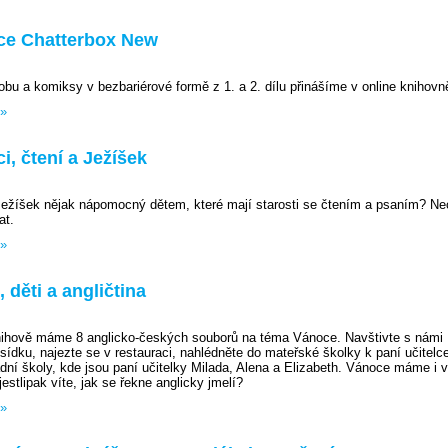
ce Chatterbox New
obu a komiksy v bezbariérové formě z 1. a 2. dílu přinášíme v online knihovn
 »
i, čtení a Ježíšek
ežíšek nějak nápomocný dětem, které mají starosti se čtením a psaním? Ne
at.
 »
 děti a angličtina
nihově máme 8 anglicko-českých souborů na téma Vánoce. Navštivte s námi
ídku, najezte se v restauraci, nahlédněte do mateřské školky k paní učitelce 
adní školy, kde jsou paní učitelky Milada, Alena a Elizabeth. Vánoce máme i v
jestlipak víte, jak se řekne anglicky jmelí?
 »